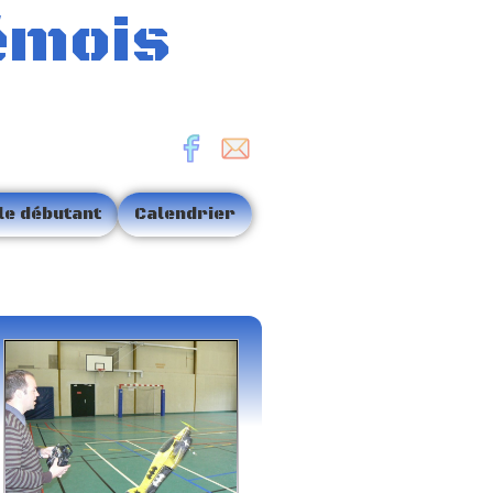
émois
le débutant
Calendrier